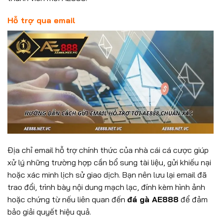
Hỗ trợ qua email
Địa chỉ email hỗ trợ chính thức của nhà cái cá cược giúp
xử lý những trường hợp cần bổ sung tài liệu, gửi khiếu nại
hoặc xác minh lịch sử giao dịch. Bạn nên lưu lại email đã
trao đổi, trình bày nội dung mạch lạc, đính kèm hình ảnh
hoặc chứng từ nếu liên quan đến
đá gà AE888
để đảm
bảo giải quyết hiệu quả.