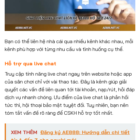
Bạn có thể liên hệ nhà cái qua nhiều kênh khác nhau, mỗi
kênh phù hợp với từng nhu cầu và tình huống cụ thể.
Hỗ trợ qua live chat
Truy cập tính năng live chat ngay trên website hoặc app
của sân chơi chỉ với vài thao tác. Đây là kênh giúp giải
quyết các vấn đề liên quan tới tài khoản, nạp/rút, hỏi đáp
dịch vụ nhanh chóng. Ưu điểm của live chat là phản hồi
tức thì, hội thoại bảo mật tuyệt đối. Tuy nhiên, bạn nên
tóm tắt vấn đề rõ ràng để CSKH hỗ trợ tốt nhất.
XEM THÊM
Đăng ký AE888: Hướng dẫn chi tiết
từ A đến Z cho người mới