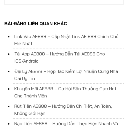
BÀI ĐĂNG LIÊN QUAN KHÁC
Link Vào AE888 – Cập Nhật Link AE 888 Chính Chủ
Mới Nhất
Tải App AE888 – Hướng Dẫn Tải AE888 Cho
IOS/Android
Đại Lý AE888 – Hợp Tác Kiếm Lợi Nhuận Cùng Nhà
Cái Uy Tín
Khuyến Mãi AE888 – Cơ Hội Săn Thưởng Cực Hot
Cho Thành Viên
Rút Tiền AE888 – Hướng Dẫn Chi Tiết, An Toàn,
Không Giới Hạn
Nạp Tiền AE888 – Hướng Dẫn Thực Hiện Nhanh Và