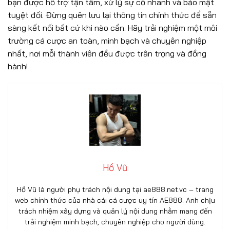
bạn được hỗ trợ tận tâm, xử lý sự cố nhanh và bảo mật
tuyệt đối. Đừng quên lưu lại thông tin chính thức để sẵn
sàng kết nối bất cứ khi nào cần. Hãy trải nghiệm một môi
trường cá cược an toàn, minh bạch và chuyên nghiệp
nhất, nơi mỗi thành viên đều được trân trọng và đồng
hành!
Hồ Vũ
Hồ Vũ là người phụ trách nội dung tại ae888.net.vc – trang
web chính thức của nhà cái cá cược uy tín AE888. Anh chịu
trách nhiệm xây dựng và quản lý nội dung nhằm mang đến
trải nghiệm minh bạch, chuyên nghiệp cho người dùng.