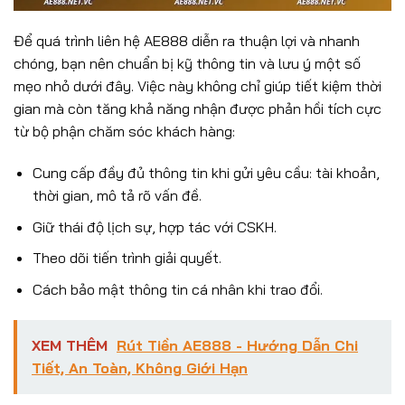
Để quá trình liên hệ AE888 diễn ra thuận lợi và nhanh
chóng, bạn nên chuẩn bị kỹ thông tin và lưu ý một số
mẹo nhỏ dưới đây. Việc này không chỉ giúp tiết kiệm thời
gian mà còn tăng khả năng nhận được phản hồi tích cực
từ bộ phận chăm sóc khách hàng:
Cung cấp đầy đủ thông tin khi gửi yêu cầu: tài khoản,
thời gian, mô tả rõ vấn đề.
Giữ thái độ lịch sự, hợp tác với CSKH.
Theo dõi tiến trình giải quyết.
Cách bảo mật thông tin cá nhân khi trao đổi.
XEM THÊM
Rút Tiền AE888 - Hướng Dẫn Chi
Tiết, An Toàn, Không Giới Hạn