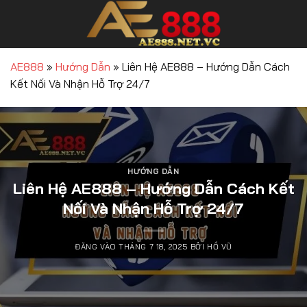
Bỏ
qua
nội
dung
AE888
»
Hướng Dẫn
»
Liên Hệ AE888 – Hướng Dẫn Cách
Kết Nối Và Nhận Hỗ Trợ 24/7
HƯỚNG DẪN
Liên Hệ AE888 – Hướng Dẫn Cách Kết
Nối Và Nhận Hỗ Trợ 24/7
ĐĂNG VÀO
THÁNG 7 18, 2025
BỞI
HỒ VŨ