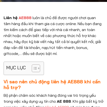
Liên hệ
AE888
luôn là chủ đề được người chơi quan
tâm hàng đầu khi tham gia cá cược online. Nếu bạn đang
tìm kiếm cách để giao tiếp với nhà cái nhanh, an toàn
nhất hoặc muốn biết về các phương thức hỗ trợ khác
nhau, hãy đọc kỹ bài viết này tất cả bí quyết kết nối, giải
đáp vấn đề tài khoản, nạp/rút tiền nhanh, bonus,
giftcode,… đều sẽ được bật mí.
MỤC LỤC
Vì sao nên chủ động liên hệ AE888 khi cần
hỗ trợ?
Bộ phận chăm sóc khách hàng đóng vai trò trọng yếu
trong việc xây dựng uy tín cho
AE 888
. Khi gặp bất kỳ trở