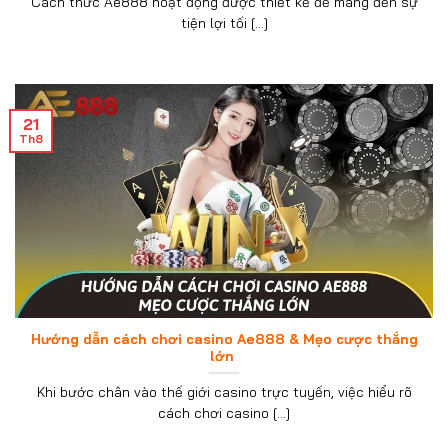
Cách thức Ae888 hoạt động được thiết kế để mang đến sự
tiện lợi tối [...]
21
Th8
Hướng dẫn cách chơi casino Ae888 & Mẹo cược thắng
lớn
Khi bước chân vào thế giới casino trực tuyến, việc hiểu rõ
cách chơi casino [...]