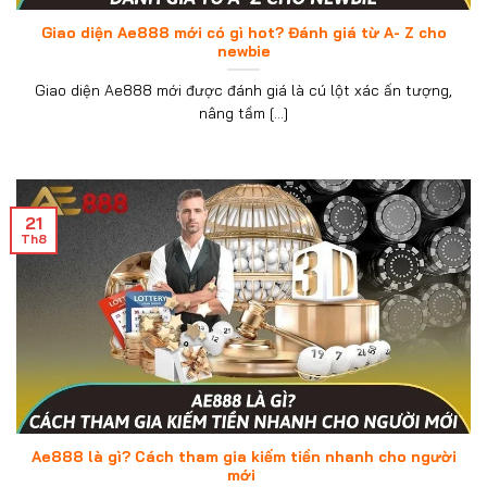
Giao diện Ae888 mới có gì hot? Đánh giá từ A- Z cho
newbie
Giao diện Ae888 mới được đánh giá là cú lột xác ấn tượng,
nâng tầm [...]
21
Th8
Ae888 là gì? Cách tham gia kiếm tiền nhanh cho người
mới