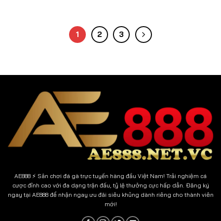
1
2
3
AE888 ⚡️ Sân chơi đá gà trực tuyến hàng đầu Việt Nam! Trải nghiệm cá
cược đỉnh cao với đa dạng trận đấu, tỷ lệ thưởng cực hấp dẫn. Đăng ký
ngay tại AE888 để nhận ngay ưu đãi siêu khủng dành riêng cho thành viên
mới!