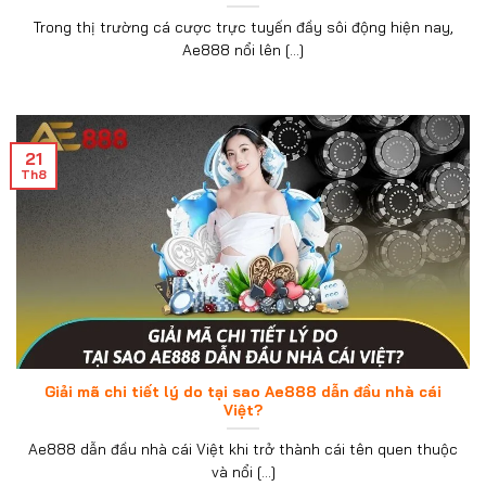
Trong thị trường cá cược trực tuyến đầy sôi động hiện nay,
Ae888 nổi lên [...]
21
Th8
Giải mã chi tiết lý do tại sao Ae888 dẫn đầu nhà cái
Việt?
Ae888 dẫn đầu nhà cái Việt khi trở thành cái tên quen thuộc
và nổi [...]