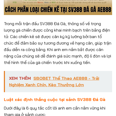
Trong mỗi trận đấu SV388 Đá Gà, thông số về trọng
lượng gà chiến được công khai minh bạch trên bảng điện
tử. Các chiến kê sẽ được cân ký kỹ lưỡng bởi ban tổ
chức để đảm bảo sự tương đương về hạng cân, giúp trận
đấu diễn ra công bằng. Khi anh em nắm bắt được cân
nặng của chúng sẽ dễ đánh giá sức mạnh, độ lì đòn và lợi
thế hình thể của gà chiến trước khi xuống tiền.
XEM THÊM
SBOBET Thể Thao AE888 - Trải
Nghiệm Xanh Chín, Kèo Thưởng Lớn
Luật xác định thắng cuộc tại sảnh SV388 Đá Gà
Dưới đây là 6 quy tắc cốt lõi anh em cần nắm vững khi
tham gia ở sảnh cược: