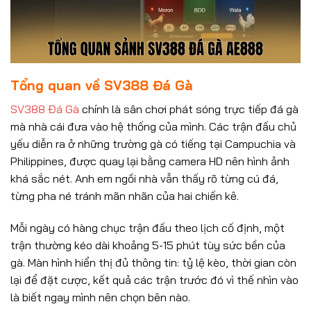
Tổng quan về SV388 Đá Gà
SV388 Đá Gà
chính là sân chơi phát sóng trực tiếp đá gà
mà nhà cái đưa vào hệ thống của mình. Các trận đấu chủ
yếu diễn ra ở những trường gà có tiếng tại Campuchia và
Philippines, được quay lại bằng camera HD nên hình ảnh
khá sắc nét. Anh em ngồi nhà vẫn thấy rõ từng cú đá,
từng pha né tránh mãn nhãn của hai chiến kê.
Mỗi ngày có hàng chục trận đấu theo lịch cố định, một
trận thường kéo dài khoảng 5-15 phút tùy sức bền của
gà. Màn hình hiển thị đủ thông tin: tỷ lệ kèo, thời gian còn
lại để đặt cược, kết quả các trận trước đó vì thế nhìn vào
là biết ngay mình nên chọn bên nào.