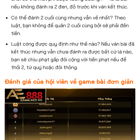
nếu không đánh ra 2 đen, đỏ trước khi ván kết thúc.
Có thể đánh 2 cuối cùng nhưng vẫn về nhất? Theo
luật, bạn không để quân 2 cuối cùng bởi sẽ phải đền
tiền.
Luật cóng được quy định như thế nào? Nếu ván bài đã
kết thúc nhưng vẫn chưa đánh ra được bất cứ lá nào,
bạn sẽ chịu phạt gấp đôi cộng với tiền phạt nếu để
thối 2, tứ quý hoặc đôi thông.
Đánh giá của hội viên về game bài đơn giản