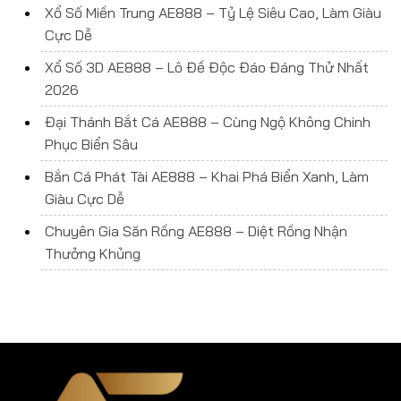
Xổ Số Miền Trung AE888 – Tỷ Lệ Siêu Cao, Làm Giàu
Cực Dễ
Xổ Số 3D AE888 – Lô Đề Độc Đáo Đáng Thử Nhất
2026
Đại Thánh Bắt Cá AE888 – Cùng Ngộ Không Chinh
Phục Biển Sâu
Bắn Cá Phát Tài AE888 – Khai Phá Biển Xanh, Làm
Giàu Cực Dễ
Chuyên Gia Săn Rồng AE888 – Diệt Rồng Nhận
Thưởng Khủng