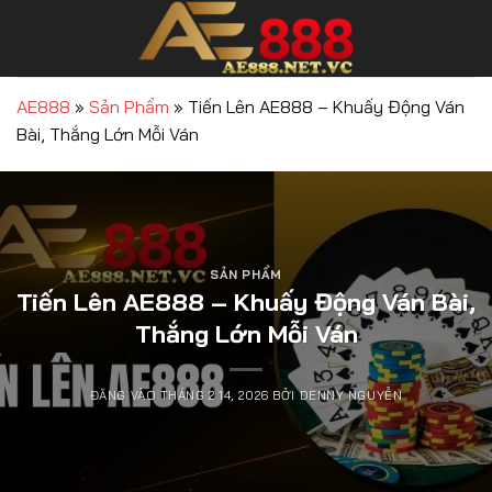
Bỏ
qua
nội
dung
AE888
»
Sản Phẩm
»
Tiến Lên AE888 – Khuấy Động Ván
Bài, Thắng Lớn Mỗi Ván
SẢN PHẨM
Tiến Lên AE888 – Khuấy Động Ván Bài,
Thắng Lớn Mỗi Ván
ĐĂNG VÀO
THÁNG 2 14, 2026
BỞI
DENNY NGUYỄN