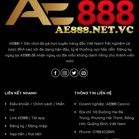
AE888 ⚡️ Sân chơi đá gà trực tuyến hàng đầu Việt Nam! Trải nghiệm cá
cược đỉnh cao với đa dạng trận đấu, tỷ lệ thưởng cực hấp dẫn. Đăng ký
ngay tại AE888 để nhận ngay ưu đãi siêu khủng dành riêng cho thành viên
mới!
LIÊN KẾT NHANH
THÔNG TIN LIÊN HỆ
Điều khoản
/
Chính sách
/
Miễn
Doanh nghiệp: AE888 Casino
trừ
Địa chỉ: 56 Đường Hai Bà
Link AE888
/
Tải app
Trưng, Phường Hải Thịnh, Đồng
Hới, Quảng Bình, Việt Nam
Đăng ký
/
Đăng nhập
Phone: 0789302995
Nạp tiền
/
Rút tiền