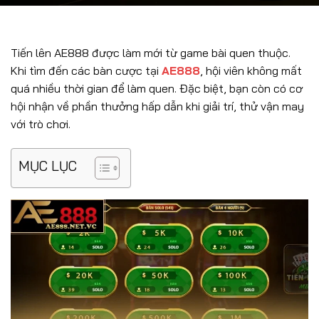
Tiến lên AE888 được làm mới từ game bài quen thuộc.
Khi tìm đến các bàn cược tại
AE888
, hội viên không mất
quá nhiều thời gian để làm quen. Đặc biệt, bạn còn có cơ
hội nhận về phần thưởng hấp dẫn khi giải trí, thử vận may
với trò chơi.
MỤC LỤC