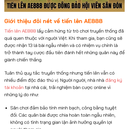
Giới thiệu đôi nét về tiến lên AE888
Tiến lên AE888
lấy cảm hứng từ trò chơi truyền thống đã
quá quen thuộc với người Việt. Khi tham gia, bạn cũng sẽ
được nhận 13 lá bài ngẫu nhiên và có nhiệm vụ chính là
trở thành tay cược đầu tiên đánh hết những quân này để
giành chiến thắng.
Tuân thủ quy tắc truyền thống nhưng tiến lên vẫn có
nhiều điểm độc đáo thú vị. Người người, nhà nhà
đăng ký
tài khoản
tại nhà cái, trải nghiệm bàn cược online vì
những lý do như:
Sân chơi đảm bảo tính minh bạch, công bằng tuyệt
đối. Các quân bài được chia hoàn toàn ngẫu nhiên,
không có tình trạng gian lận ảnh hưởng quyền lợi