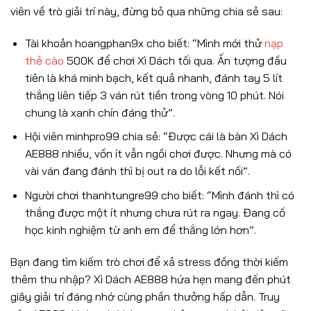
viên về trò giải trí này, đừng bỏ qua những chia sẻ sau:
Tài khoản hoangphan9x cho biết: “Mình mới thử
nạp
thẻ cào
500K để chơi Xì Dách tối qua. Ấn tượng đầu
tiên là khá minh bạch, kết quả nhanh, đánh tay 5 lít
thắng liên tiếp 3 ván rút tiền trong vòng 10 phút. Nói
chung là xanh chín đáng thử”.
Hội viên minhpro99 chia sẻ: “Được cái là bàn Xì Dách
AE888 nhiều, vốn ít vẫn ngồi chơi được. Nhưng mà có
vài ván đang đánh thì bị out ra do lỗi kết nối”.
Người chơi thanhtungre99 cho biết: “Mình đánh thì có
thắng được một ít nhưng chưa rút ra ngay. Đang cố
học kinh nghiệm từ anh em để thắng lớn hơn”.
Bạn đang tìm kiếm trò chơi để xả stress đồng thời kiếm
thêm thu nhập? Xì Dách AE888 hứa hẹn mang đến phút
giây giải trí đáng nhớ cùng phần thưởng hấp dẫn. Truy