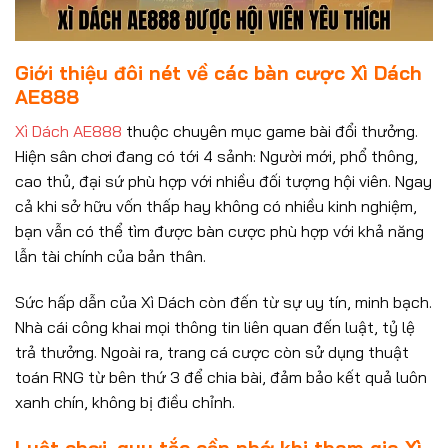
Giới thiệu đôi nét về các bàn cược Xì Dách
AE888
Xì Dách AE888
thuộc chuyên mục game bài đổi thưởng.
Hiện sân chơi đang có tới 4 sảnh: Người mới, phổ thông,
cao thủ, đại sứ phù hợp với nhiều đối tượng hội viên. Ngay
cả khi sở hữu vốn thấp hay không có nhiều kinh nghiệm,
bạn vẫn có thể tìm được bàn cược phù hợp với khả năng
lẫn tài chính của bản thân.
Sức hấp dẫn của Xì Dách còn đến từ sự uy tín, minh bạch.
Nhà cái công khai mọi thông tin liên quan đến luật, tỷ lệ
trả thưởng. Ngoài ra, trang cá cược còn sử dụng thuật
toán RNG từ bên thứ 3 để chia bài, đảm bảo kết quả luôn
xanh chín, không bị điều chỉnh.
Luật chơi, quy tắc cần nhớ khi tham gia Xì