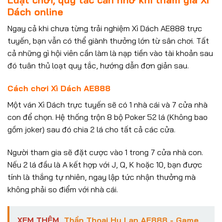
Dách online
Ngay cả khi chưa từng trải nghiệm Xì Dách AE888 trực
tuyến, bạn vẫn có thể giành thưởng lớn từ sân chơi. Tất
cả những gì hội viên cần làm là nạp tiền vào tài khoản sau
đó tuân thủ loạt quy tắc, hướng dẫn đơn giản sau.
Cách chơi Xì Dách AE888
Một ván Xì Dách trực tuyến sẽ có 1 nhà cái và 7 cửa nhà
con để chọn. Hệ thống trộn 8 bộ Poker 52 lá (Không bao
gồm joker) sau đó chia 2 lá cho tất cả các cửa.
Người tham gia sẽ đặt cược vào 1 trong 7 cửa nhà con.
Nếu 2 lá đầu là A kết hợp với J, Q, K hoặc 10, bạn được
tính là thắng tự nhiên, ngay lập tức nhận thưởng mà
không phải so điểm với nhà cái.
XEM THÊM
Thần Thoại Hy Lạp AE888 - Game