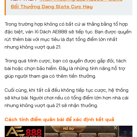
Đổi Thưởng Dạng Slots Cực Hay
Trong trường hợp không có bất cứ ai thắng bằng tổ hợp
đặc biệt, ván Xì Dách AE888 sẽ tiếp tục. Bạn được quyền
rút thêm bài với mục tiêu là đạt tổng điểm lớn nhất
nhưng không vượt quá 21.
Trong quá trình cược, bạn có quyền được gấp đôi, tách
bài hoặc chọn bảo hiểm. Đây là những tính năng hỗ trợ
giúp người tham gia có thêm tiền thưởng.
Cuối cùng, khi tất cả đều không tiếp tục cược, hệ thống
sẽ khui bài. Người chơi nếu có tổng điểm lớn hơn nhà cái
nhưng không vượt quá 21 sẽ nhận thưởng.
Cách tính điểm quân bài để xác định kết quả