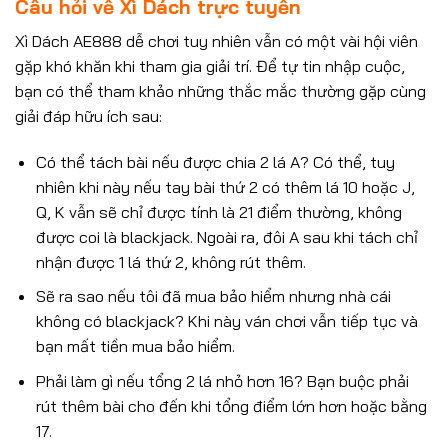
Câu hỏi về Xì Dách trực tuyến
Xì Dách AE888 dễ chơi tuy nhiên vẫn có một vài hội viên
gặp khó khăn khi tham gia giải trí. Để tự tin nhập cuộc,
bạn có thể tham khảo những thắc mắc thường gặp cùng
giải đáp hữu ích sau:
Có thể tách bài nếu được chia 2 lá A? Có thể, tuy
nhiên khi này nếu tay bài thứ 2 có thêm lá 10 hoặc J,
Q, K vẫn sẽ chỉ được tính là 21 điểm thường, không
được coi là blackjack. Ngoài ra, đôi A sau khi tách chỉ
nhận được 1 lá thứ 2, không rút thêm.
Sẽ ra sao nếu tôi đã mua bảo hiểm nhưng nhà cái
không có blackjack? Khi này ván chơi vẫn tiếp tục và
bạn mất tiền mua bảo hiểm.
Phải làm gì nếu tổng 2 lá nhỏ hơn 16? Bạn buộc phải
rút thêm bài cho đến khi tổng điểm lớn hơn hoặc bằng
17.