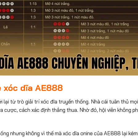
e xóc dĩa AE888
lại từ trò giải trí xóc đĩa truyền thống. Nhà cái tuân thủ mọ
a cược, cách xác định thắng thua. Nhờ đó, hội viên không ph
hống nhưng không vì thế mà xóc dĩa onine của AE888 lại kém 