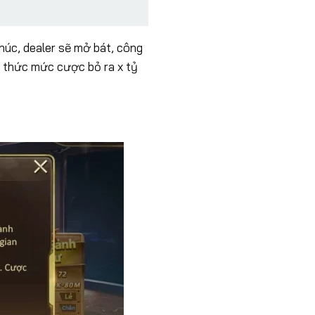
thúc, dealer sẽ mở bát, công
 thức mức cược bỏ ra x tỷ