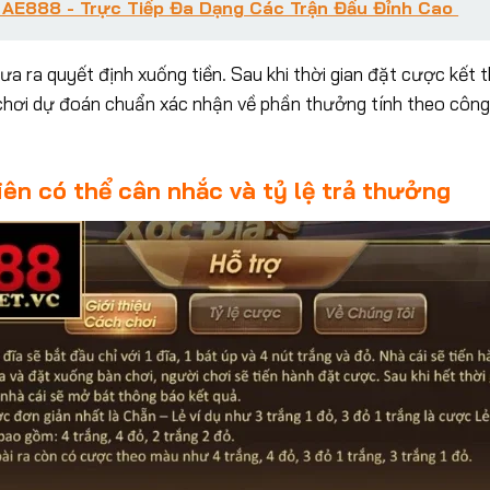
 AE888 - Trực Tiếp Đa Dạng Các Trận Đấu Đỉnh Cao
a ra quyết định xuống tiền. Sau khi thời gian đặt cược kết 
chơi dự đoán chuẩn xác nhận về phần thưởng tính theo công
ên có thể cân nhắc và tỷ lệ trả thưởng