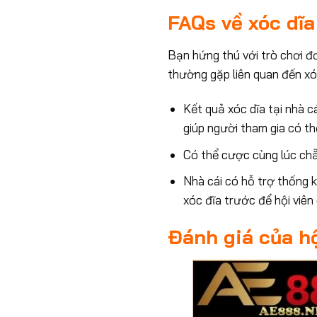
FAQs về xóc dĩa
Bạn hứng thú với trò chơi 
thường gặp liên quan đến xó
Kết quả xóc dĩa tại nhà c
giúp người tham gia có th
Có thể cược cùng lúc chẵ
Nhà cái có hỗ trợ thống 
xóc đĩa trước để hội viên
Đánh giá của hộ