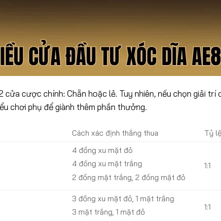
2 cửa cược chính: Chẵn hoặc lẻ. Tuy nhiên, nếu chọn giải trí 
iểu chơi phụ để giành thêm phần thưởng.
Cách xác định thắng thua
Tỷ l
4 đồng xu mặt đỏ
4 đồng xu mặt trắng
1:1
2 đồng mặt trắng, 2 đồng mặt đỏ
3 đồng xu mặt đỏ, 1 mặt trắng
1:1
3 mặt trắng, 1 mặt đỏ