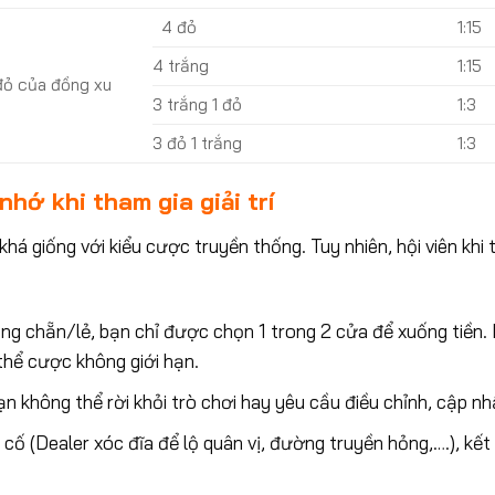
4 đỏ
1:15
4 trắng
1:15
đỏ của đồng xu
3 trắng 1 đỏ
1:3
3 đỏ 1 trắng
1:3
nhớ khi tham gia giải trí
há giống với kiểu cược truyền thống. Tuy nhiên, hội viên khi 
ng chẵn/lẻ, bạn chỉ được chọn 1 trong 2 cửa để xuống tiền
 thể cược không giới hạn.
n không thể rời khỏi trò chơi hay yêu cầu điều chỉnh, cập n
 cố (Dealer xóc đĩa để lộ quân vị, đường truyền hỏng,….), k