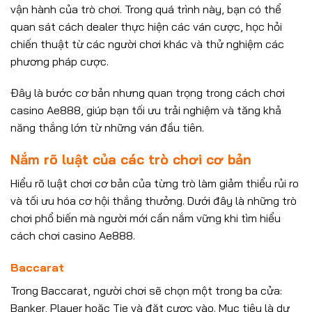
vận hành của trò chơi. Trong quá trình này, bạn có thể
quan sát cách dealer thực hiện các ván cược, học hỏi
chiến thuật từ các người chơi khác và thử nghiệm các
phương pháp cược.
Đây là bước cơ bản nhưng quan trọng trong cách chơi
casino Ae888, giúp bạn tối ưu trải nghiệm và tăng khả
năng thắng lớn từ những ván đầu tiên.
Nắm rõ luật của các trò chơi cơ bản
Hiểu rõ luật chơi cơ bản của từng trò làm giảm thiểu rủi ro
và tối ưu hóa cơ hội thắng thưởng. Dưới đây là những trò
chơi phổ biến mà người mới cần nắm vững khi tìm hiểu
cách chơi casino Ae888.
Baccarat
Trong Baccarat, người chơi sẽ chọn một trong ba cửa:
Banker, Player hoặc Tie và đặt cược vào. Mục tiêu là dự