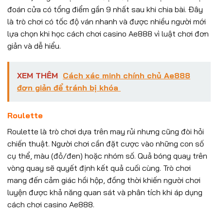
đoán cửa có tổng điểm gần 9 nhất sau khi chia bài. Đây
là trò chơi có tốc độ ván nhanh và được nhiều người mới
lựa chọn khi học cách chơi casino Ae888 vì luật chơi đơn
giản và dễ hiểu.
XEM THÊM
Cách xác minh chính chủ Ae888
đơn giản để tránh bị khóa
Roulette
Roulette là trò chơi dựa trên may rủi nhưng cũng đòi hỏi
chiến thuật. Người chơi cần đặt cược vào những con số
cụ thể, màu (đỏ/đen) hoặc nhóm số. Quả bóng quay trên
vòng quay sẽ quyết định kết quả cuối cùng. Trò chơi
mang đến cảm giác hồi hộp, đồng thời khiến người chơi
luyện được khả năng quan sát và phân tích khi áp dụng
cách chơi casino Ae888.