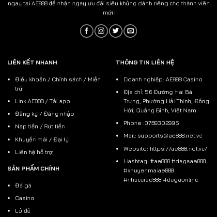
ngay tại AE888 để nhận ngay ưu đãi siêu khủng dành riêng cho thành viên
mới!
LIÊN KẾT NHANH
THÔNG TIN LIÊN HỆ
Điều khoản
/
Chính sách
/
Miễn
Doanh nghiệp: AE888 Casino
trừ
Địa chỉ: 56 Đường Hai Bà
Link AE888
/
Tải app
Trưng, Phường Hải Thịnh, Đồng
Hới, Quảng Bình, Việt Nam
Đăng ký
/
Đăng nhập
Phone: 0789302995
Nạp tiền
/
Rút tiền
Mail:
supports@ae888.net.vc
Khuyến mãi
/
Đại lý
Website: https://ae888.net.vc/
Liên hệ hỗ trợ
Hashtag: #ae888 #dagaae888
SẢN PHẨM CHÍNH
#khuyenmaiae888
#nhacaiae888 #dagaonline
Đá gà
Casino
Lô đề