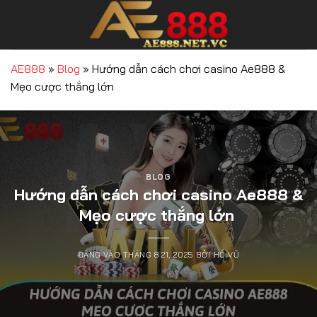
Bỏ
qua
nội
dung
AE888
»
Blog
»
Hướng dẫn cách chơi casino Ae888 &
Mẹo cược thắng lớn
BLOG
Hướng dẫn cách chơi casino Ae888 &
Mẹo cược thắng lớn
ĐĂNG VÀO
THÁNG 8 21, 2025
BỞI
HỒ VŨ